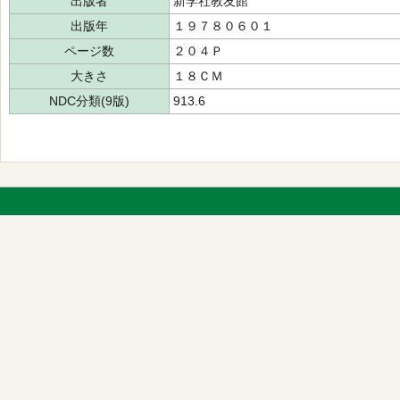
出版者
新学社教友館
出版年
１９７８０６０１
ページ数
２０４Ｐ
大きさ
１８ＣＭ
NDC分類(9版)
913.6