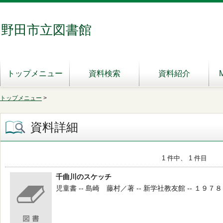
野田市立図書館
トップメニュー
資料検索
資料紹介
トップメニュー
>
資料詳細
1 件中、 1 件目
千曲川のスケッチ
児童書 -- 島崎 藤村／著 -- 新学社教友館 -- １９７８０６