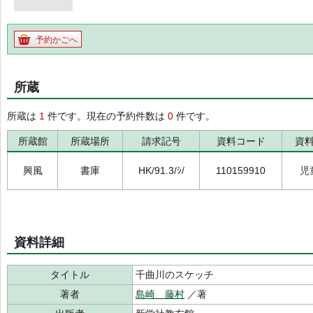
予約かごへ
所蔵
所蔵は
1
件です。現在の予約件数は
0
件です。
所蔵館
所蔵場所
請求記号
資料コード
資
興風
書庫
HK/91.3/ｼ/
110159910
児
資料詳細
タイトル
千曲川のスケッチ
著者
島崎 藤村
／著