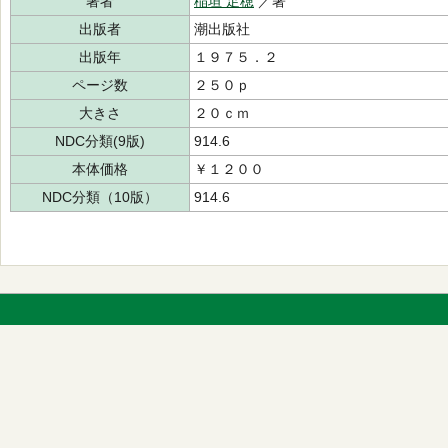
著者
稲垣 足穂
／著
出版者
潮出版社
出版年
１９７５．２
ページ数
２５０ｐ
大きさ
２０ｃｍ
NDC分類(9版)
914.6
本体価格
￥１２００
NDC分類（10版）
914.6