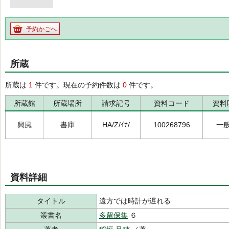
予約かごへ
所蔵
所蔵は
1
件です。現在の予約件数は
0
件です。
所蔵館
所蔵場所
請求記号
資料コード
資料
興風
書庫
HA/Z/ｲﾅ/
100268796
一
資料詳細
タイトル
遠方では時計が遅れる
叢書名
多留保集
６