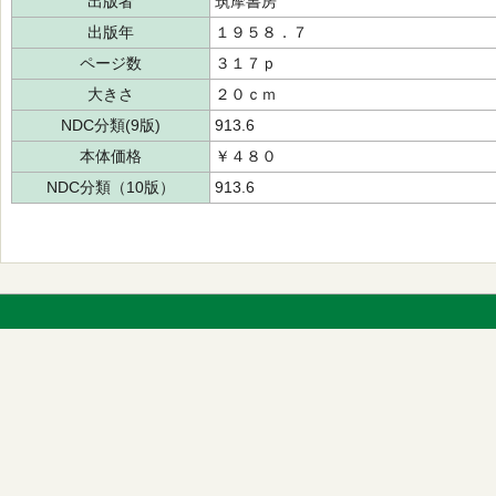
出版者
筑摩書房
出版年
１９５８．７
ページ数
３１７ｐ
大きさ
２０ｃｍ
NDC分類(9版)
913.6
本体価格
￥４８０
NDC分類（10版）
913.6