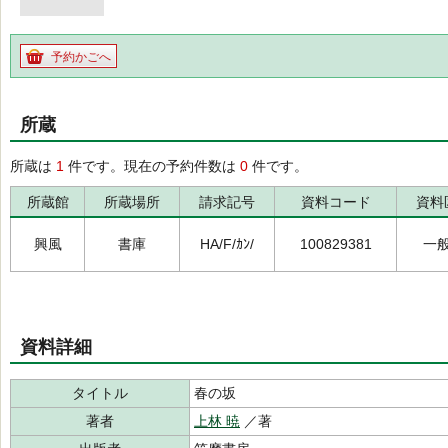
予約かごへ
所蔵
所蔵は
1
件です。現在の予約件数は
0
件です。
所蔵館
所蔵場所
請求記号
資料コード
資料
興風
書庫
HA/F/ｶﾝ/
100829381
一
資料詳細
タイトル
春の坂
著者
上林 暁
／著