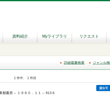
資料紹介
Myライブラリ
リクエスト
詳細蔵書検索
ジャンル検
1 件中、 1 件目
貸出可
 東都書房 -- １９６０．１１ -- 913.6