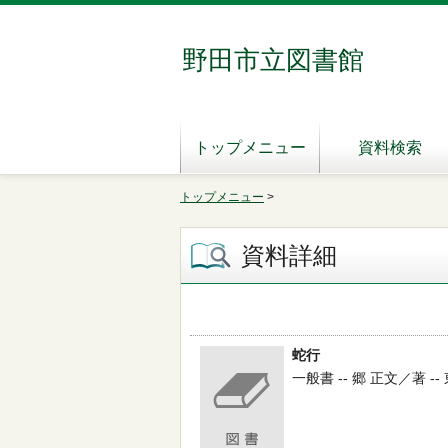
野田市立図書館
トップメニュー
資料検索
トップメニュー
>
資料詳細
蛇行
一般書 -- 郷 正文／著 --