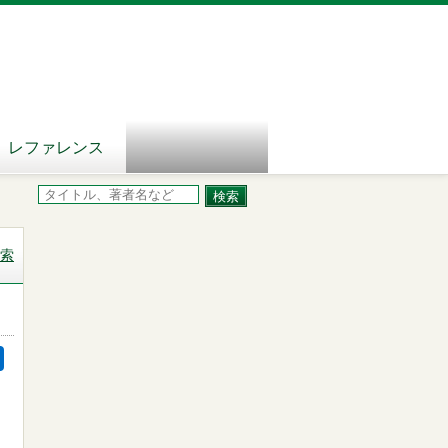
レファレンス
索