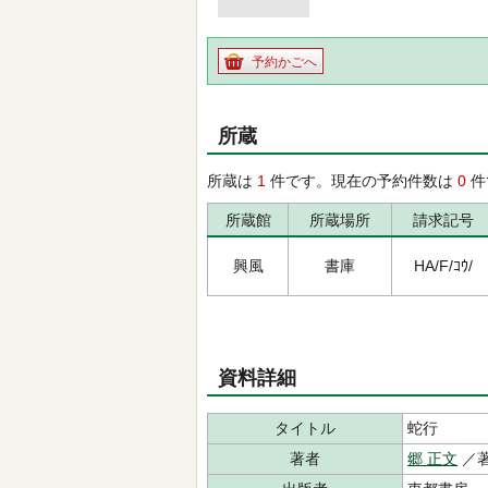
予約かごへ
所蔵
所蔵は
1
件です。現在の予約件数は
0
件
所蔵館
所蔵場所
請求記号
興風
書庫
HA/F/ｺｳ/
資料詳細
タイトル
蛇行
著者
郷 正文
／