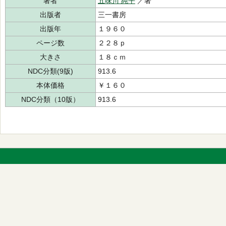
著者
五味川 純平
／著
出版者
三一書房
出版年
１９６０
ページ数
２２８ｐ
大きさ
１８ｃｍ
NDC分類(9版)
913.6
本体価格
￥１６０
NDC分類（10版）
913.6