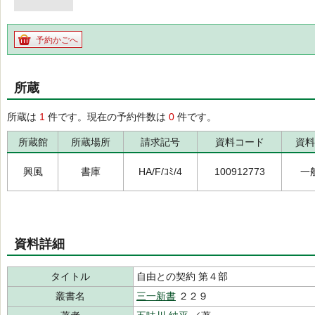
予約かごへ
所蔵
所蔵は
1
件です。現在の予約件数は
0
件です。
所蔵館
所蔵場所
請求記号
資料コード
資料
興風
書庫
HA/F/ｺﾐ/4
100912773
一
資料詳細
タイトル
自由との契約 第４部
叢書名
三一新書
２２９