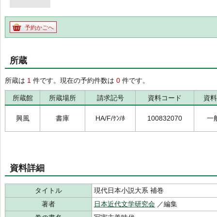
予約かごへ
所蔵
所蔵は
1
件です。現在の予約件数は
0
件です。
所蔵館
所蔵場所
請求記号
資料コード
資料
興風
書庫
HA/F/ｹﾝ/ﾎ
100832070
一
資料詳細
タイトル
現代日本小説大系 補巻
著者
日本近代文学研究会
／編集