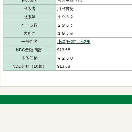
巻の書名
写実主義時代
出版者
河出書房
出版年
１９５２
ページ数
２９３ｐ
大きさ
１９ｃｍ
一般件名
小説(日本)-小説集
NDC分類(9版)
913.68
本体価格
￥２３０
NDC分類（10版）
913.68