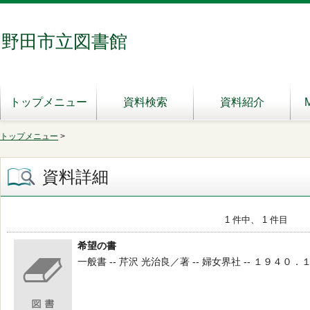
野田市立図書館
トップメニュー
資料検索
資料紹介
トップメニュー
>
資料詳細
1 件中、 1 件目
希望の書
一般書 -- 芹沢 光治良／著 -- 婦女界社 -- １９４０．１０ 