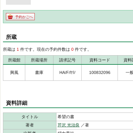
予約かごへ
所蔵
所蔵は
1
件です。現在の予約件数は
0
件です。
所蔵館
所蔵場所
請求記号
資料コード
資料
興風
書庫
HA/F/ｾﾘ/
100832096
一
資料詳細
タイトル
希望の書
著者
芹沢 光治良
／著