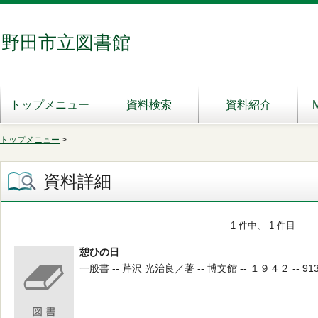
野田市立図書館
トップメニュー
資料検索
資料紹介
トップメニュー
>
資料詳細
1 件中、 1 件目
憩ひの日
一般書 -- 芹沢 光治良／著 -- 博文館 -- １９４２ -- 913