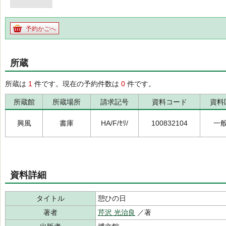
予約かごへ
所蔵
所蔵は
1
件です。現在の予約件数は
0
件です。
所蔵館
所蔵場所
請求記号
資料コード
資料
興風
書庫
HA/F/ｾﾘ/
100832104
一
資料詳細
タイトル
憩ひの日
著者
芹沢 光治良
／著