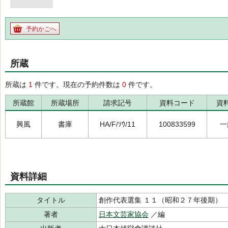
予約かごへ
所蔵
所蔵は
1
件です。現在の予約件数は
0
件です。
所蔵館
所蔵場所
請求記号
資料コード
資
興風
書庫
HA/F/ｿｳ/11
100833599
一
資料詳細
タイトル
創作代表選集 １１（昭和２７年後期）
著者
日本文芸家協会
／編