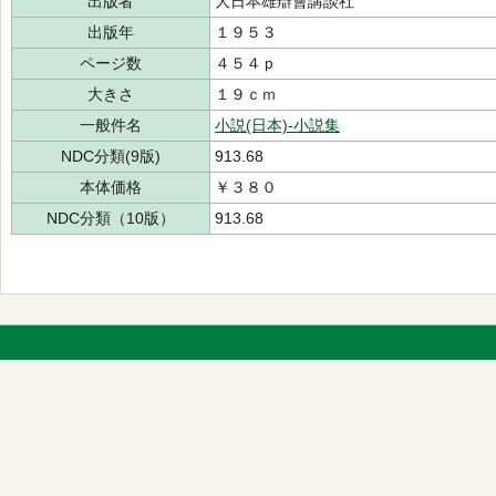
出版者
大日本雄辯會講談社
出版年
１９５３
ページ数
４５４ｐ
大きさ
１９ｃｍ
一般件名
小説(日本)-小説集
NDC分類(9版)
913.68
本体価格
￥３８０
NDC分類（10版）
913.68