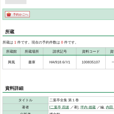
予約かごへ
所蔵
所蔵は
1
件です。現在の予約件数は
0
件です。
所蔵館
所蔵場所
請求記号
資料コード
資
興風
書庫
HA/918.6/ﾌ/1
100835107
資料詳細
タイトル
二葉亭全集 第１巻
著者
[二葉亭 四迷
／著],
坪内 雄蔵
／編,
内田