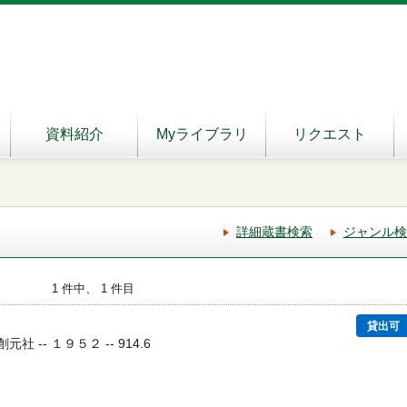
資料紹介
Myライブラリ
リクエスト
詳細蔵書検索
ジャンル検
1 件中、 1 件目
貸出可
創元社 -- １９５２ -- 914.6