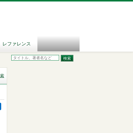
レファレンス
索