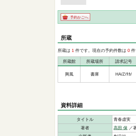
予約かごへ
所蔵
所蔵は
1
件です。現在の予約件数は
0
件
所蔵館
所蔵場所
請求記号
興風
書庫
HA/Z/ﾀｶ/
資料詳細
タイトル
青春虚実
著者
高田 保
／