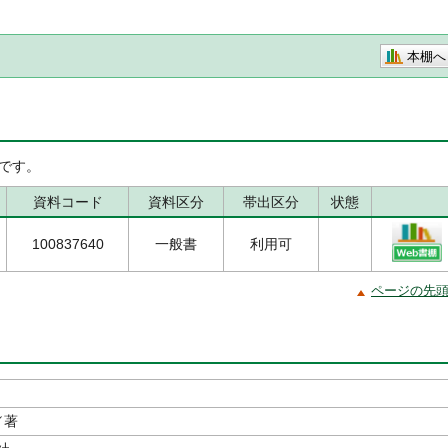
本棚へ
です。
資料コード
資料区分
帯出区分
状態
100837640
一般書
利用可
ページの先
／著