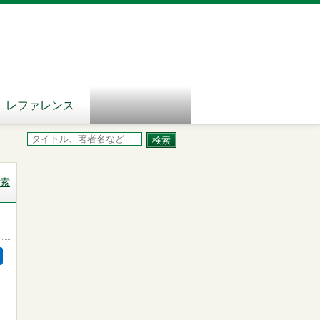
レファレンス
索