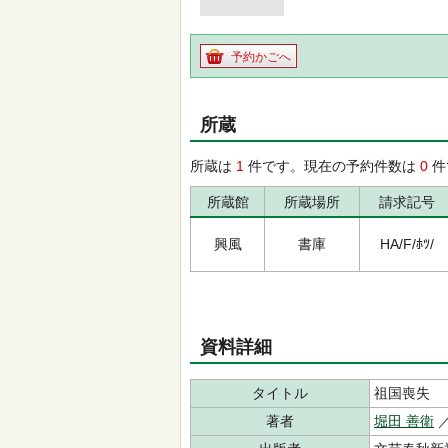
予約かごへ
所蔵
所蔵は
1
件です。現在の予約件数は
0
件
所蔵館
所蔵場所
請求記号
興風
書庫
HA/F/ﾎﾂ/
資料詳細
タイトル
祖国喪失
著者
堀田 善衛