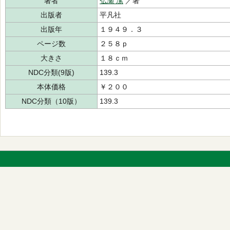
著者
弘瀬 潔
／著
出版者
平凡社
出版年
１９４９．３
ページ数
２５８ｐ
大きさ
１８ｃｍ
NDC分類(9版)
139.3
本体価格
￥２００
NDC分類（10版）
139.3