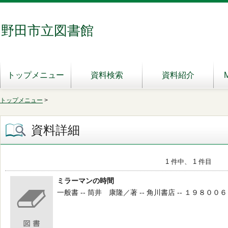
野田市立図書館
トップメニュー
資料検索
資料紹介
トップメニュー
>
資料詳細
1 件中、 1 件目
ミラーマンの時間
一般書 -- 筒井 康隆／著 -- 角川書店 -- １９８００６１