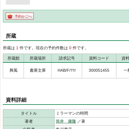
予約かごへ
所蔵
所蔵は
1
件です。現在の予約件数は
0
件です。
所蔵館
所蔵場所
請求記号
資料コード
資
興風
書庫文庫
HAB/F/ﾂﾂ/
300051455
一
資料詳細
タイトル
ミラーマンの時間
著者
筒井 康隆
／著