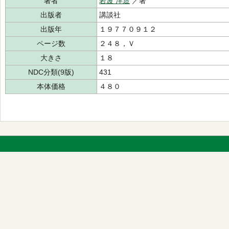
著者
岩波 洋造
／著
出版者
講談社
出版年
１９７７０９１２
ページ数
２４８，Ｖ
大きさ
１８
NDC分類(9版)
431
本体価格
４８０