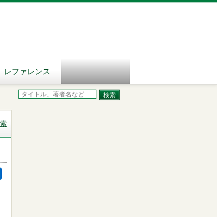
レファレンス
索