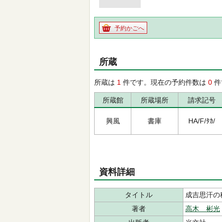
予約かごへ
所蔵
所蔵は
1
件です。現在の予約件数は
0
件
所蔵館
所蔵場所
請求記号
興風
書庫
HA/F/ﾀｶ/
資料詳細
タイトル
成吉思汗の
著者
高木 彬光