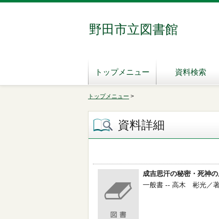
野田市立図書館
トップメニュー
資料検索
トップメニュー
>
資料詳細
成吉思汗の秘密・死神の
一般書 -- 高木 彬光／著 --