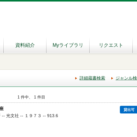
資料紹介
Myライブラリ
リクエスト
詳細蔵書検索
ジャンル検
1 件中、 1 件目
座
貸出可
 光文社 -- １９７３ -- 913.6