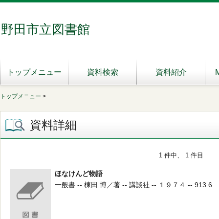
野田市立図書館
トップメニュー
資料検索
資料紹介
トップメニュー
>
資料詳細
1 件中、 1 件目
ほなけんど物語
一般書 -- 棟田 博／著 -- 講談社 -- １９７４ -- 913.6