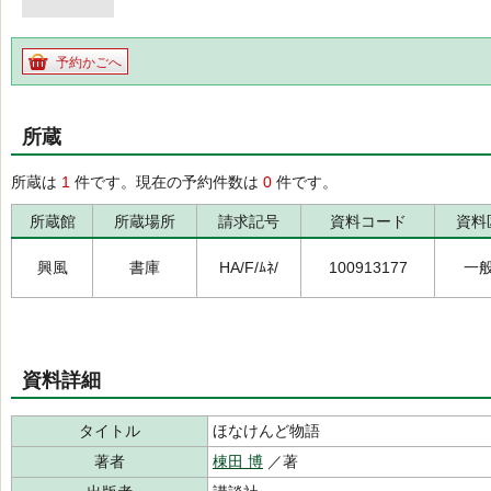
予約かごへ
所蔵
所蔵は
1
件です。現在の予約件数は
0
件です。
所蔵館
所蔵場所
請求記号
資料コード
資料
興風
書庫
HA/F/ﾑﾈ/
100913177
一
資料詳細
タイトル
ほなけんど物語
著者
棟田 博
／著