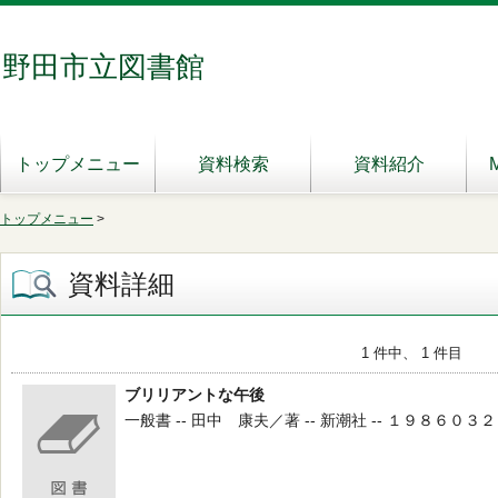
野田市立図書館
トップメニュー
資料検索
資料紹介
トップメニュー
>
資料詳細
1 件中、 1 件目
ブリリアントな午後
一般書 -- 田中 康夫／著 -- 新潮社 -- １９８６０３２５ -