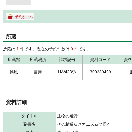
予約かごへ
所蔵
所蔵は
1
件です。現在の予約件数は
0
件です。
所蔵館
所蔵場所
請求記号
資料コード
資料
興風
書庫
HA/423/ｱ/
300289469
一
資料詳細
タイトル
生物の飛行
副書名
その精緻なメカニズムヲ探る