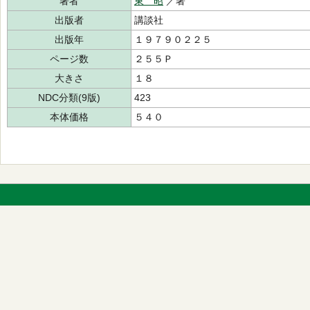
著者
東 昭
／著
出版者
講談社
出版年
１９７９０２２５
ページ数
２５５Ｐ
大きさ
１８
NDC分類(9版)
423
本体価格
５４０