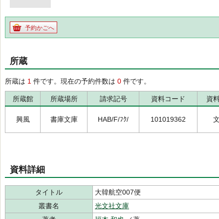
予約かごへ
所蔵
所蔵は
1
件です。現在の予約件数は
0
件です。
所蔵館
所蔵場所
請求記号
資料コード
資
興風
書庫文庫
HAB/F/ﾌｸ/
101019362
資料詳細
タイトル
大韓航空007便
叢書名
光文社文庫