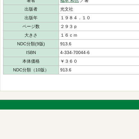
著者
福本 和也
／著
出版者
光文社
出版年
１９８４．１０
ページ数
２９３ｐ
大きさ
１６ｃｍ
NDC分類(9版)
913.6
ISBN
4-334-70044-6
本体価格
￥３６０
NDC分類（10版）
913.6