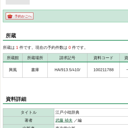
予約かごへ
所蔵
所蔵は
1
件です。現在の予約件数は
0
件です。
所蔵館
所蔵場所
請求記号
資料コード
興風
書庫
HA/913.5/ﾑ10/
100211788
資料詳細
タイトル
江戸小咄辞典
著者
武藤 禎夫
／編