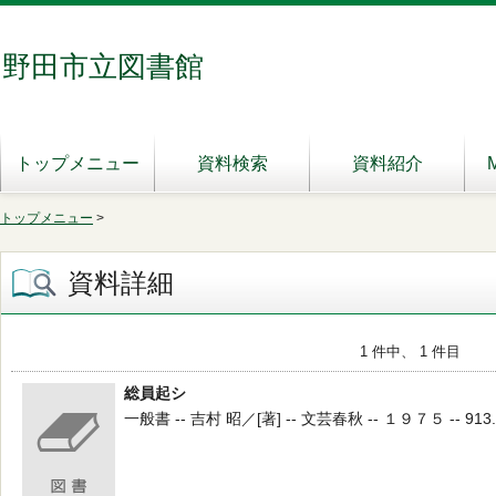
野田市立図書館
トップメニュー
資料検索
資料紹介
トップメニュー
>
資料詳細
1 件中、 1 件目
総員起シ
一般書 -- 吉村 昭／[著] -- 文芸春秋 -- １９７５ -- 913.