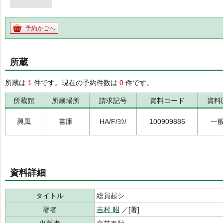
予約かごへ
所蔵
所蔵は
1
件です。現在の予約件数は
0
件です。
所蔵館
所蔵場所
請求記号
資料コード
資料
興風
書庫
HA/F/ﾖｼ/
100909886
一
資料詳細
タイトル
総員起シ
著者
吉村 昭
／[著]