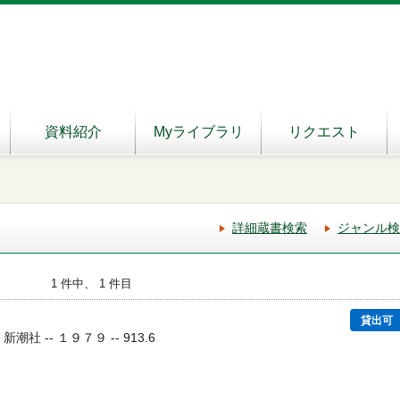
資料紹介
Myライブラリ
リクエスト
詳細蔵書検索
ジャンル検
1 件中、 1 件目
貸出可
 新潮社 -- １９７９ -- 913.6