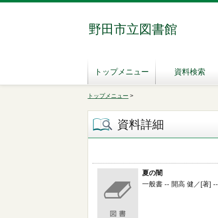
野田市立図書館
トップメニュー
資料検索
トップメニュー
>
資料詳細
夏の闇
一般書 -- 開高 健／[著] --