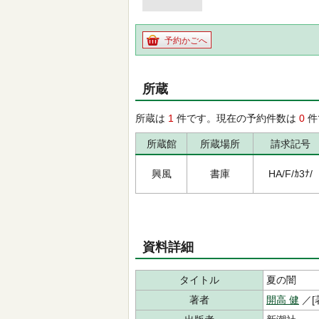
予約かごへ
所蔵
所蔵は
1
件です。現在の予約件数は
0
件
所蔵館
所蔵場所
請求記号
興風
書庫
HA/F/ｶ3ﾅ/
資料詳細
タイトル
夏の闇
著者
開高 健
／[