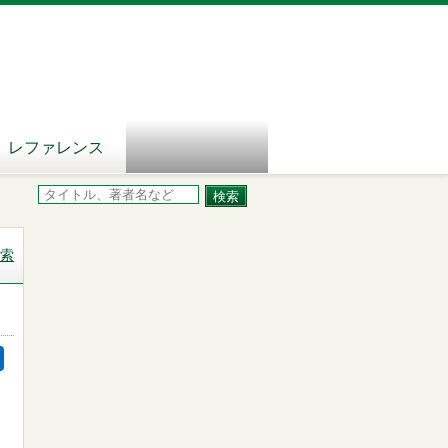
レファレンス
索