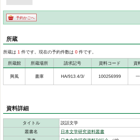
予約かごへ
所蔵
所蔵は
1
件です。現在の予約件数は
0
件です。
所蔵館
所蔵場所
請求記号
資料コード
資
興風
書庫
HA/913.4/3/
100256999
一
資料詳細
タイトル
説話文学
叢書名
日本文学研究資料叢書