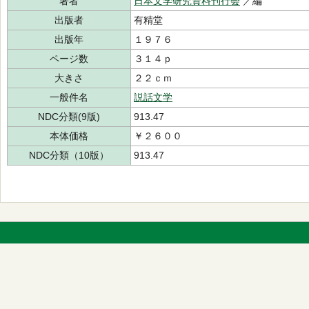
著者
日本文学研究資料刊行会
／編
出版者
有精堂
出版年
１９７６
ページ数
３１４ｐ
大きさ
２２ｃｍ
一般件名
説話文学
NDC分類(9版)
913.47
本体価格
￥２６００
NDC分類（10版）
913.47