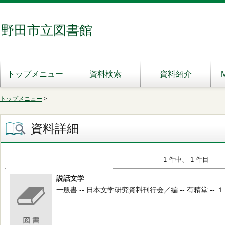
野田市立図書館
トップメニュー
資料検索
資料紹介
トップメニュー
>
資料詳細
1 件中、 1 件目
説話文学
一般書 -- 日本文学研究資料刊行会／編 -- 有精堂 -- １９７