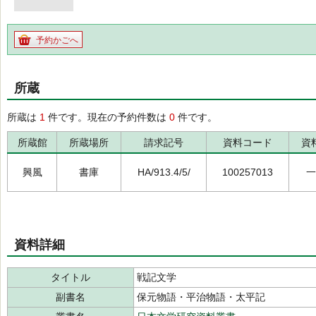
予約かごへ
所蔵
所蔵は
1
件です。現在の予約件数は
0
件です。
所蔵館
所蔵場所
請求記号
資料コード
資
興風
書庫
HA/913.4/5/
100257013
一
資料詳細
タイトル
戦記文学
副書名
保元物語・平治物語・太平記