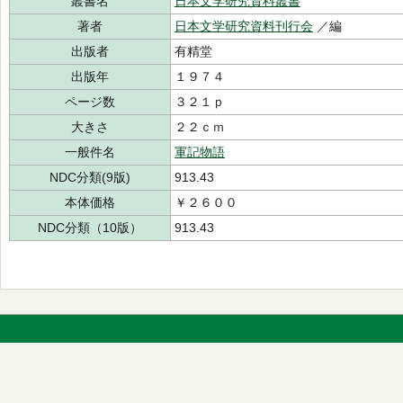
叢書名
日本文学研究資料叢書
著者
日本文学研究資料刊行会
／編
出版者
有精堂
出版年
１９７４
ページ数
３２１ｐ
大きさ
２２ｃｍ
一般件名
軍記物語
NDC分類(9版)
913.43
本体価格
￥２６００
NDC分類（10版）
913.43