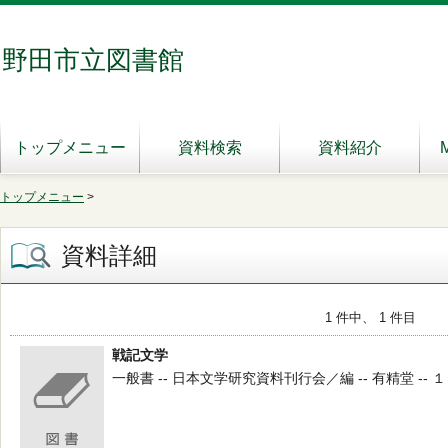
野田市立図書館
トップメニュー
資料検索
資料紹介
トップメニュー
>
資料詳細
1 件中、 1 件目
戦記文学
一般書 -- 日本文学研究資料刊行会／編 -- 有精堂 -- １９７