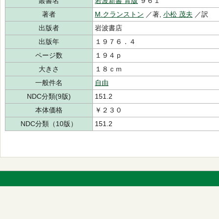
叢書名
岩波新書 青版
９６１
著者
M.クランストン
／著,
小松 茂夫
／訳
出版者
岩波書店
出版年
１９７６．４
ページ数
１９４ｐ
大きさ
１８ｃｍ
一般件名
自由
NDC分類(9版)
151.2
本体価格
￥２３０
NDC分類（10版）
151.2