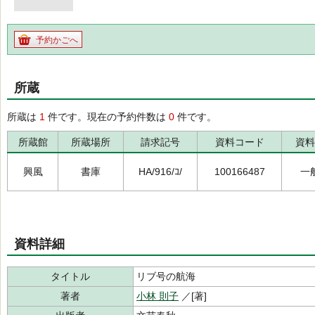
予約かごへ
所蔵
所蔵は
1
件です。現在の予約件数は
0
件です。
所蔵館
所蔵場所
請求記号
資料コード
資料
興風
書庫
HA/916/ｺ/
100166487
一
資料詳細
タイトル
リブ号の航海
著者
小林 則子
／[著]