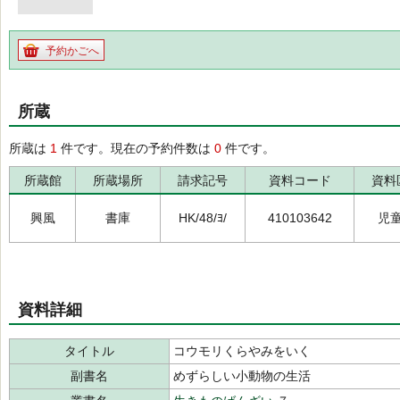
予約かごへ
所蔵
所蔵は
1
件です。現在の予約件数は
0
件です。
所蔵館
所蔵場所
請求記号
資料コード
資料
興風
書庫
HK/48/ﾖ/
410103642
児
資料詳細
タイトル
コウモリくらやみをいく
副書名
めずらしい小動物の生活