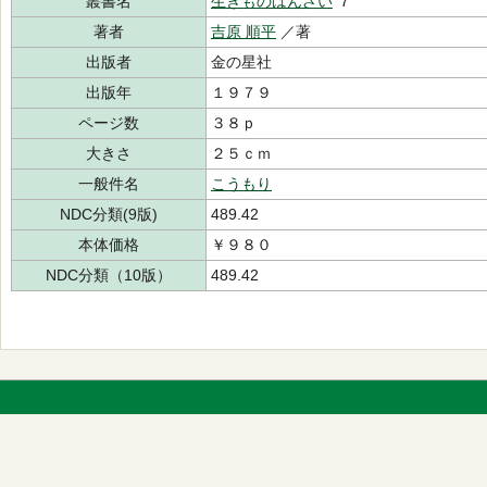
叢書名
生きものばんざい
７
著者
吉原 順平
／著
出版者
金の星社
出版年
１９７９
ページ数
３８ｐ
大きさ
２５ｃｍ
一般件名
こうもり
NDC分類(9版)
489.42
本体価格
￥９８０
NDC分類（10版）
489.42