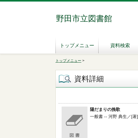
野田市立図書館
トップメニュー
資料検索
トップメニュー
>
資料詳細
陽だまりの挽歌
一般書 -- 河野 典生／[著] 