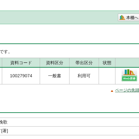
本棚へ
です。
資料コード
資料区分
帯出区分
状態
100279074
一般書
利用可
ページの先
挽歌
[著]