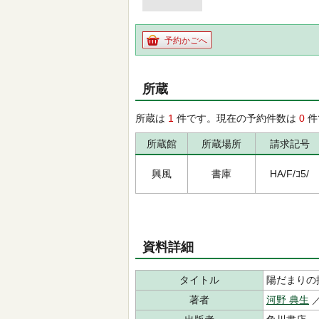
予約かごへ
所蔵
所蔵は
1
件です。現在の予約件数は
0
件
所蔵館
所蔵場所
請求記号
興風
書庫
HA/F/ｺ5/
資料詳細
タイトル
陽だまりの
著者
河野 典生
／