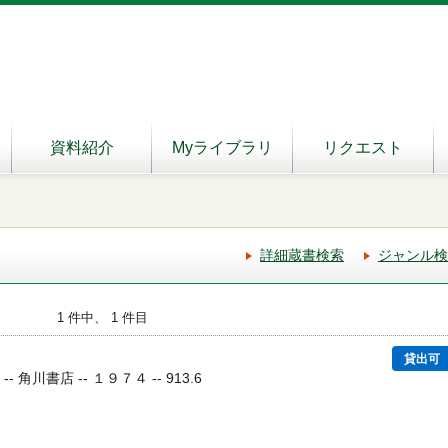
資料紹介
Myライブラリ
リクエスト
詳細蔵書検索
ジャンル検
1 件中、 1 件目
貸出可
-- 角川書店 -- １９７４ -- 913.6