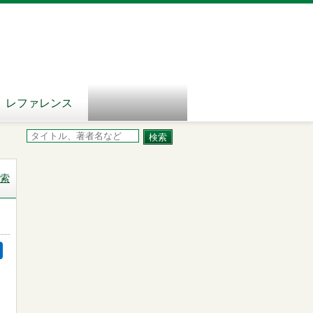
レファレンス
索