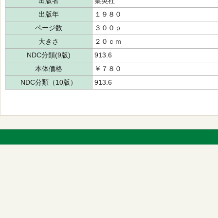
出版者
集英社
出版年
１９８０
ページ数
３００ｐ
大きさ
２０ｃｍ
NDC分類(9版)
913.6
本体価格
￥７８０
NDC分類（10版）
913.6