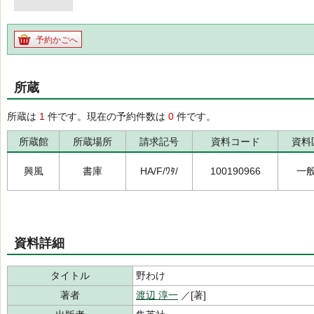
予約かごへ
所蔵
所蔵は
1
件です。現在の予約件数は
0
件です。
所蔵館
所蔵場所
請求記号
資料コード
資料
興風
書庫
HA/F/ﾜﾀ/
100190966
一
資料詳細
タイトル
野わけ
著者
渡辺 淳一
／[著]