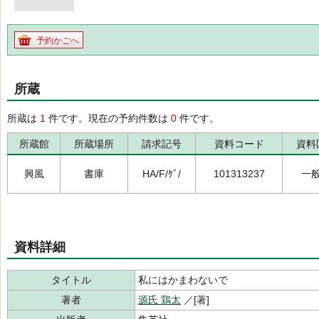
予約かごへ
所蔵
所蔵は
1
件です。現在の予約件数は
0
件です。
所蔵館
所蔵場所
請求記号
資料コード
資料
興風
書庫
HA/F/ｹﾞ/
101313237
一
資料詳細
タイトル
私にはかまわないで
著者
源氏 鶏太
／[著]