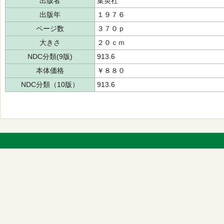
出版者
集英社
出版年
１９７６
ページ数
３７０ｐ
大きさ
２０ｃｍ
NDC分類(9版)
913.6
本体価格
￥８８０
NDC分類（10版）
913.6