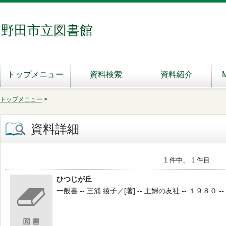
野田市立図書館
トップメニュー
資料検索
資料紹介
トップメニュー
>
資料詳細
1 件中、 1 件目
ひつじが丘
一般書 -- 三浦 綾子／[著] -- 主婦の友社 -- １９８０ -- 