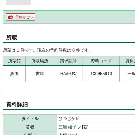
予約かごへ
所蔵
所蔵は
1
件です。現在の予約件数は
0
件です。
所蔵館
所蔵場所
請求記号
資料コード
資料
興風
書庫
HA/F/ﾐｳ/
100955913
一
資料詳細
タイトル
ひつじが丘
著者
三浦 綾子
／[著]