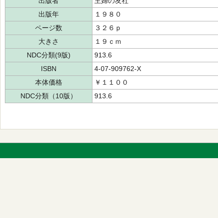
出版者
主婦の友社
出版年
１９８０
ページ数
３２６ｐ
大きさ
１９ｃｍ
NDC分類(9版)
913.6
ISBN
4-07-909762-X
本体価格
￥１１００
NDC分類（10版）
913.6