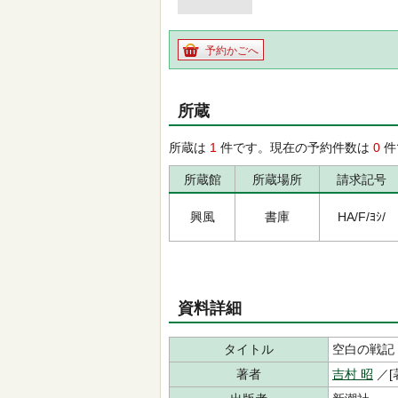
予約かごへ
所蔵
所蔵は
1
件です。現在の予約件数は
0
件
所蔵館
所蔵場所
請求記号
興風
書庫
HA/F/ﾖｼ/
資料詳細
タイトル
空白の戦記
著者
吉村 昭
／[