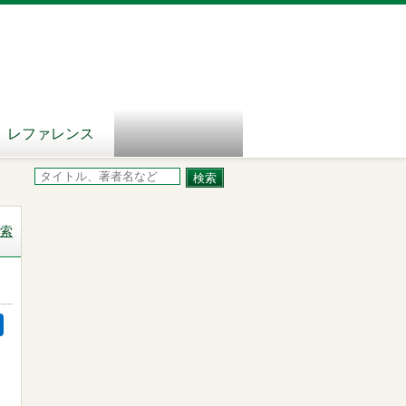
レファレンス
索