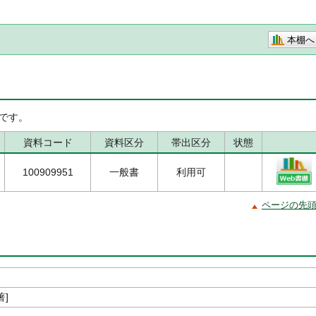
本棚へ
です。
資料コード
資料区分
帯出区分
状態
100909951
一般書
利用可
ページの先
著]