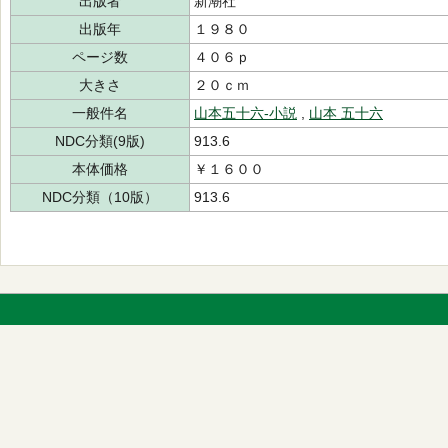
出版者
新潮社
出版年
１９８０
ページ数
４０６ｐ
大きさ
２０ｃｍ
一般件名
山本五十六-小説
,
山本 五十六
NDC分類(9版)
913.6
本体価格
￥１６００
NDC分類（10版）
913.6