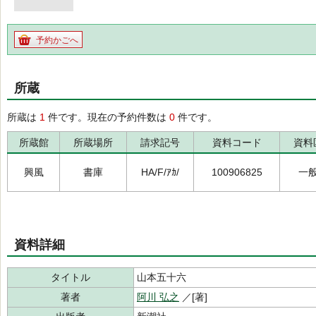
予約かごへ
所蔵
所蔵は
1
件です。現在の予約件数は
0
件です。
所蔵館
所蔵場所
請求記号
資料コード
資料
興風
書庫
HA/F/ｱｶ/
100906825
一
資料詳細
タイトル
山本五十六
著者
阿川 弘之
／[著]