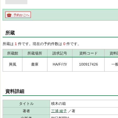
予約かごへ
所蔵
所蔵は
1
件です。現在の予約件数は
0
件です。
所蔵館
所蔵場所
請求記号
資料コード
資料
興風
書庫
HA/F/ﾐｳ/
100917426
一
資料詳細
タイトル
積木の箱
著者
三浦 綾子
／著