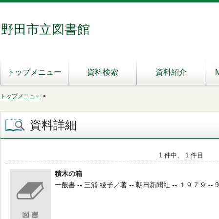
野田市立図書館
トップメニュー
資料検索
資料紹介
トップメニュー
>
資料詳細
1 件中、 1 件目
積木の箱
一般書 -- 三浦 綾子／著 -- 朝日新聞社 -- １９７９ -- 9