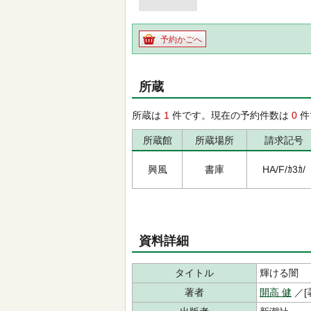
予約かごへ
所蔵
所蔵は
1
件です。現在の予約件数は
0
件
所蔵館
所蔵場所
請求記号
興風
書庫
HA/F/ｶ3ｶ/
資料詳細
タイトル
輝ける闇
著者
開高 健
／[