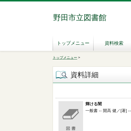
野田市立図書館
トップメニュー
資料検索
トップメニュー
>
資料詳細
輝ける闇
一般書 -- 開高 健／[著] --