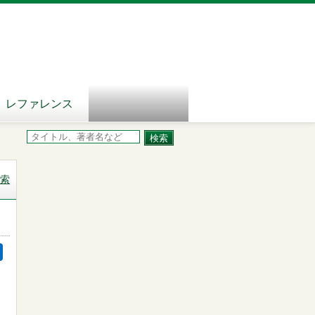
レファレンス
索