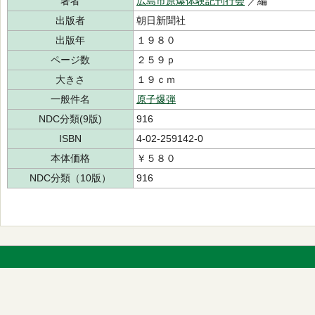
著者
広島市原爆体験記刊行会
／編
出版者
朝日新聞社
出版年
１９８０
ページ数
２５９ｐ
大きさ
１９ｃｍ
一般件名
原子爆弾
NDC分類(9版)
916
ISBN
4-02-259142-0
本体価格
￥５８０
NDC分類（10版）
916