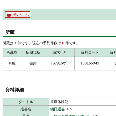
予約かごへ
所蔵
所蔵は
1
件です。現在の予約件数は
0
件です。
所蔵館
所蔵場所
請求記号
資料コード
資
興風
書庫
HA/916/ｹﾞ/
100165943
一
資料詳細
タイトル
原爆体験記
叢書名
朝日選書
４２