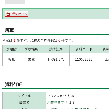
予約かごへ
所蔵
所蔵は
1
件です。現在の予約件数は
0
件です。
所蔵館
所蔵場所
請求記号
資料コード
資
興風
書庫
HK/91.3/ｼ/
110082526
児
資料詳細
タイトル
マキオのひとり旅
叢書名
創作児童文学
１８