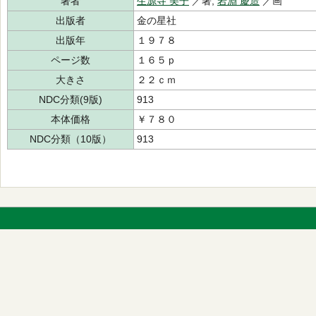
著者
生源寺 美子
／著,
岩淵 慶造
／画
出版者
金の星社
出版年
１９７８
ページ数
１６５ｐ
大きさ
２２ｃｍ
NDC分類(9版)
913
本体価格
￥７８０
NDC分類（10版）
913