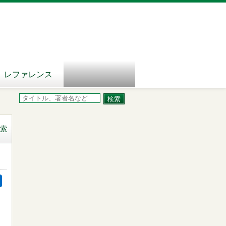
レファレンス
索