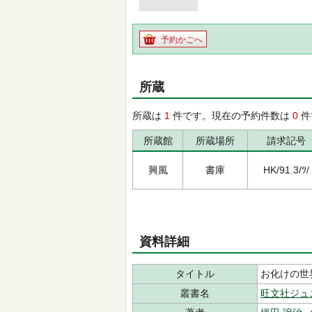
予約かごへ
所蔵
所蔵は
1
件です。現在の予約件数は
0
件
所蔵館
所蔵場所
請求記号
興風
書庫
HK/91.3/ﾂ/
資料詳細
タイトル
お化けの世
叢書名
旺文社ジュ