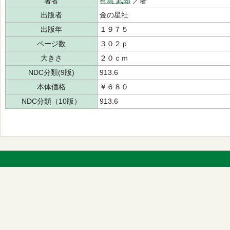
著者
有島 武郎
／著
出版者
金の星社
出版年
１９７５
ページ数
３０２ｐ
大きさ
２０ｃｍ
NDC分類(9版)
913.6
本体価格
￥６８０
NDC分類（10版）
913.6