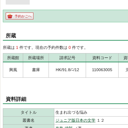
予約かごへ
所蔵
所蔵は
1
件です。現在の予約件数は
0
件です。
所蔵館
所蔵場所
請求記号
資料コード
資
興風
書庫
HK/91.8/ﾆ/12
110063005
資料詳細
タイトル
生まれ出づる悩み
叢書名
ジュニア版日本の文学
１２