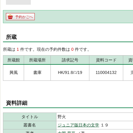
予約かごへ
所蔵
所蔵は
1
件です。現在の予約件数は
0
件です。
所蔵館
所蔵場所
請求記号
資料コード
資
興風
書庫
HK/91.8/ﾆ/19
110004132
資料詳細
タイトル
野火
叢書名
ジュニア版日本の文学
１９