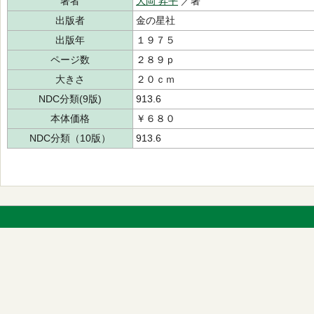
著者
大岡 昇平
／著
出版者
金の星社
出版年
１９７５
ページ数
２８９ｐ
大きさ
２０ｃｍ
NDC分類(9版)
913.6
本体価格
￥６８０
NDC分類（10版）
913.6