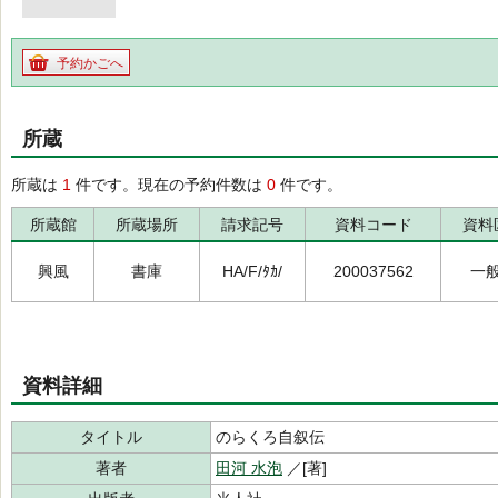
予約かごへ
所蔵
所蔵は
1
件です。現在の予約件数は
0
件です。
所蔵館
所蔵場所
請求記号
資料コード
資料
興風
書庫
HA/F/ﾀｶ/
200037562
一
資料詳細
タイトル
のらくろ自叙伝
著者
田河 水泡
／[著]