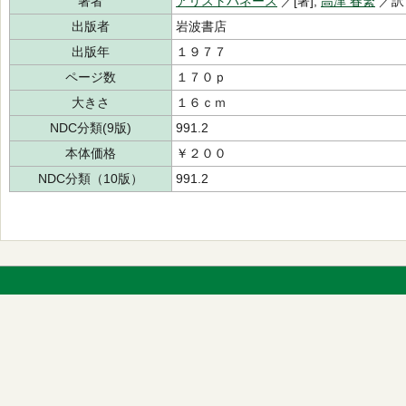
著者
アリストパネース
／[著],
高津 春繁
／
出版者
岩波書店
出版年
１９７７
ページ数
１７０ｐ
大きさ
１６ｃｍ
NDC分類(9版)
991.2
本体価格
￥２００
NDC分類（10版）
991.2