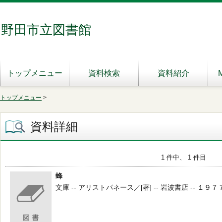
野田市立図書館
トップメニュー
資料検索
資料紹介
トップメニュー
>
資料詳細
1 件中、 1 件目
蜂
文庫 -- アリストパネース／[著] -- 岩波書店 -- １９７７ -