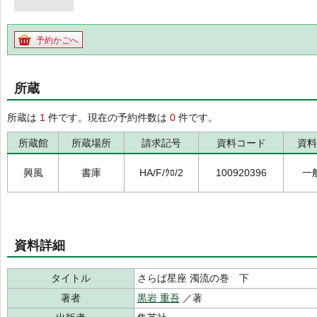
予約かごへ
所蔵
所蔵は
1
件です。現在の予約件数は
0
件です。
所蔵館
所蔵場所
請求記号
資料コード
資料
興風
書庫
HA/F/ｸﾛ/2
100920396
一
資料詳細
タイトル
さらば星座 濁流の巻 下
著者
黒岩 重吾
／著