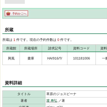
予約かごへ
所蔵
所蔵は
1
件です。現在の予約件数は
0
件です。
所蔵館
所蔵場所
請求記号
資料コード
資料
興風
書庫
HA/916/ﾜ/
101181006
一
資料詳細
タイトル
草原のジョスピーナ
著者
渡 寿弘
／著