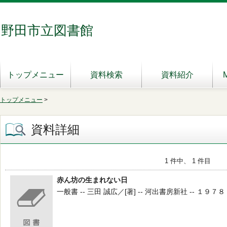
野田市立図書館
トップメニュー
資料検索
資料紹介
トップメニュー
>
資料詳細
1 件中、 1 件目
赤ん坊の生まれない日
一般書 -- 三田 誠広／[著] -- 河出書房新社 -- １９７８ --