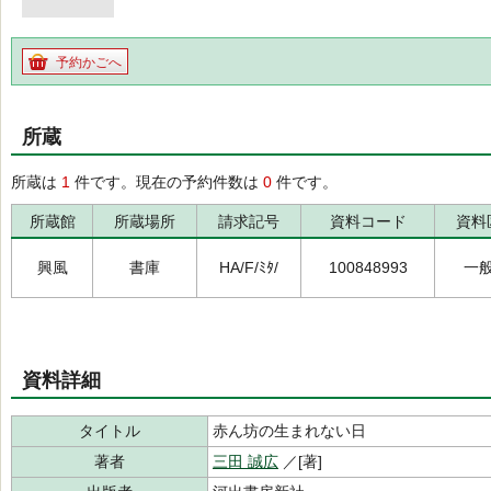
予約かごへ
所蔵
所蔵は
1
件です。現在の予約件数は
0
件です。
所蔵館
所蔵場所
請求記号
資料コード
資料
興風
書庫
HA/F/ﾐﾀ/
100848993
一
資料詳細
タイトル
赤ん坊の生まれない日
著者
三田 誠広
／[著]