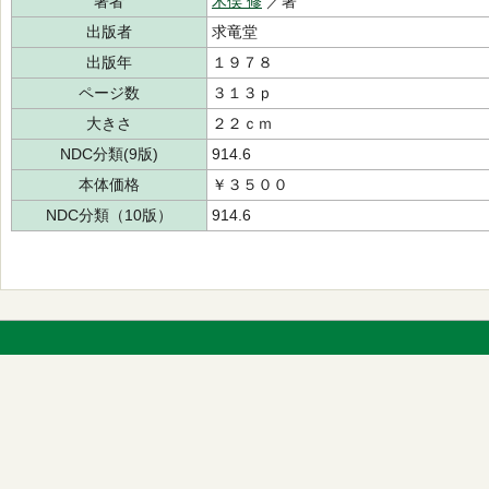
著者
木俣 修
／著
出版者
求竜堂
出版年
１９７８
ページ数
３１３ｐ
大きさ
２２ｃｍ
NDC分類(9版)
914.6
本体価格
￥３５００
NDC分類（10版）
914.6