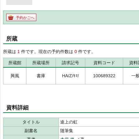
予約かごへ
所蔵
所蔵は
1
件です。現在の予約件数は
0
件です。
所蔵館
所蔵場所
請求記号
資料コード
資料
興風
書庫
HA/Z/ｷﾏ/
100689322
一
資料詳細
タイトル
途上の虹
副書名
随筆集