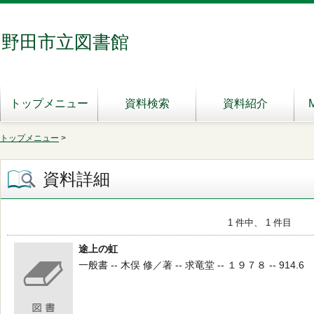
野田市立図書館
トップメニュー
資料検索
資料紹介
トップメニュー
>
資料詳細
1 件中、 1 件目
途上の虹
一般書 -- 木俣 修／著 -- 求竜堂 -- １９７８ -- 914.6