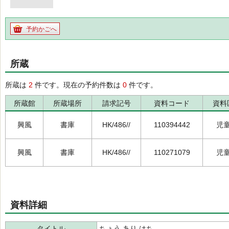
予約かごへ
所蔵
所蔵は
2
件です。現在の予約件数は
0
件です。
所蔵館
所蔵場所
請求記号
資料コード
資料
興風
書庫
HK/486//
110394442
児
興風
書庫
HK/486//
110271079
児
資料詳細
タイトル
ちょう あり はち