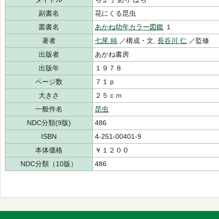
副書名
花にくる昆虫
叢書名
あかね幼年カラー図鑑
１
著者
七尾 純
／構成・文,
長谷川 仁
／監修
出版者
あかね書房
出版年
１９７８
ページ数
７１ｐ
大きさ
２５ｃｍ
一般件名
昆虫
NDC分類(9版)
486
ISBN
4-251-00401-9
本体価格
￥１２００
NDC分類（10版）
486