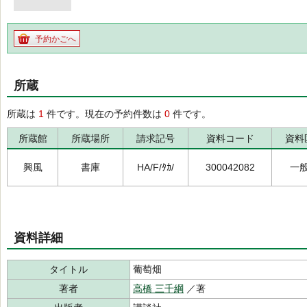
予約かごへ
所蔵
所蔵は
1
件です。現在の予約件数は
0
件です。
所蔵館
所蔵場所
請求記号
資料コード
資料
興風
書庫
HA/F/ﾀｶ/
300042082
一
資料詳細
タイトル
葡萄畑
著者
高橋 三千綱
／著