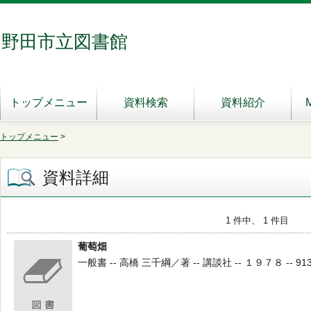
野田市立図書館
トップメニュー
資料検索
資料紹介
トップメニュー
>
資料詳細
1 件中、 1 件目
葡萄畑
一般書 -- 高橋 三千綱／著 -- 講談社 -- １９７８ -- 913