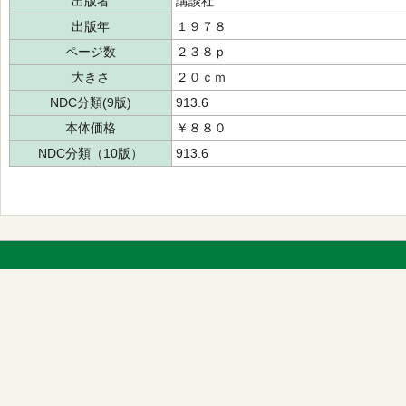
出版者
講談社
出版年
１９７８
ページ数
２３８ｐ
大きさ
２０ｃｍ
NDC分類(9版)
913.6
本体価格
￥８８０
NDC分類（10版）
913.6