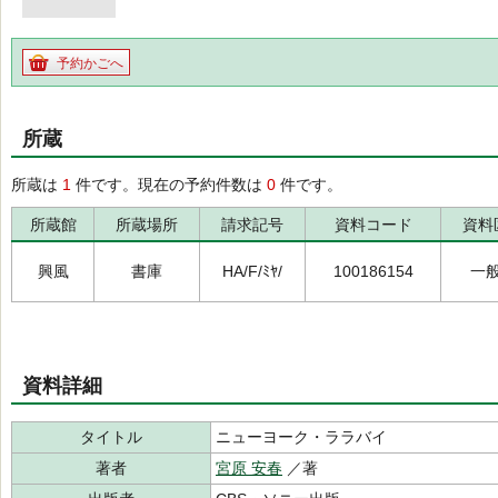
予約かごへ
所蔵
所蔵は
1
件です。現在の予約件数は
0
件です。
所蔵館
所蔵場所
請求記号
資料コード
資料
興風
書庫
HA/F/ﾐﾔ/
100186154
一
資料詳細
タイトル
ニューヨーク・ララバイ
著者
宮原 安春
／著